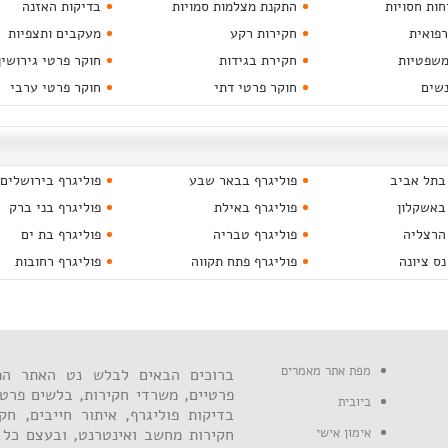
חות חסויות
התקנת מצלמות סמויות
בדיקות האזנה
רפואית
חקירות רקע
מעקבים ותצפיות
משפטיות
חקירת בגידות
חוקר פרטי גירושין
נשים
חוקר פרטי דתי
חוקר פרטי ערבי
 בתל אביב
פוליגרף בבאר שבע
פוליגרף בירושלים
באשקלון
פוליגרף באילת
פוליגרף בני ברק
 הרצליה
פוליגרף טבריה
פוליגרף בת ים
נס ציונה
פוליגרף פתח תקווה
פוליגרף רחובות
מפת אתר מאמרים
ברוכים הבאים לבלש נט האתר המ
פרטיים, משרדי חקירות, בלשים פרטי
ביובית
בדיקות פוליגרף, איתור חייבים, חקי
אימון אישי
חקירות מחשב ואינטרנט, ובעצם כל