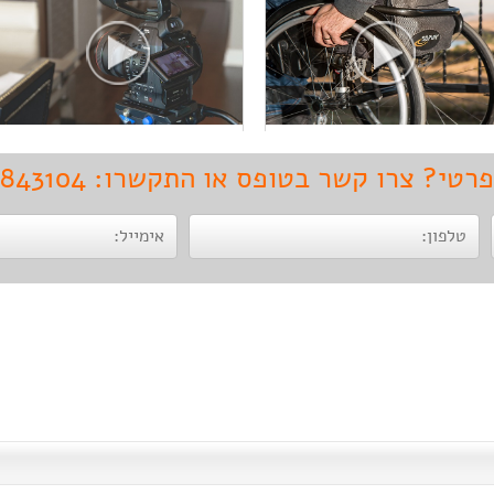
? צרו קשר בטופס או התקשרו: 073-7843104
חקירות ביטוח
חוקר פרטי בגידות