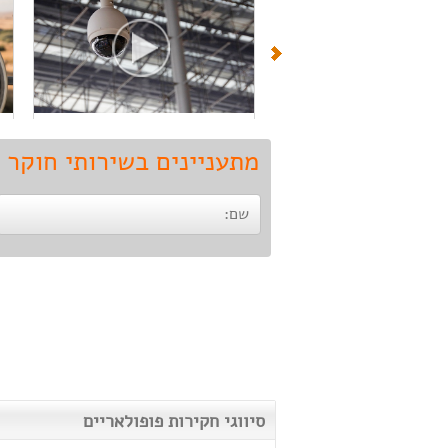
מתעניינים בשירותי חוקר פרטי
חקירות ומודיעין
חקירות וביטחון
סיווגי חקירות פופולאריים