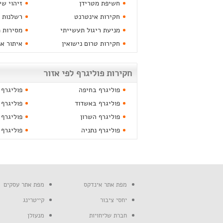
חשיפת מטרידן
זיהוי שי
חקירות אינטרנט
רשלנות 
מניעת ריגול תעשייתי
מסירות 
חקירות טרום נישואין
איתור א
חקירות פוליגרף לפי אזור
פוליגרף בחיפה
פוליגרף
פוליגרף באשדוד
פוליגרף 
פוליגרף השרון
פוליגרף
פוליגרף נתניה
פוליגרף 
מפת אתר אינדקס
מפת אתר עסקים
יחסי ציבור
קייטרינג
חברת שליחויות
מנעולן